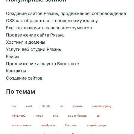
Создание сайтов Рязань, продвижение, сопровождение
CSS как обращаться к вложенному классу
Exel как включить панель инструментов
Продвижение сайта Рязань
Хостинг и домены
Услуги веб студии Рязань
Кейсы
Продвижение аккаунта Вконтакте
Контакты
Создание сайтов
По темам
css
exel
filezilla
iis
joomla
joomshopping
minishop2
modx
php
seo в Москве
ssl
woocommerce
wordpress
Битрикс
апгрейд модх