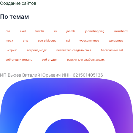
Создание сайтов
По темам
css
exel
filezilla
iis
joomla
joomshopping
minishop2
modx
php
seo в Москве
ssl
woocommerce
wordpress
Битрикс
апгрейд модх
бесплатно создать сайт
бесплатный ssl
веб-студии рязань
веб студия
версия для слабовидящих
ИП Вьюев Виталий Юрьевич ИНН 621501405136