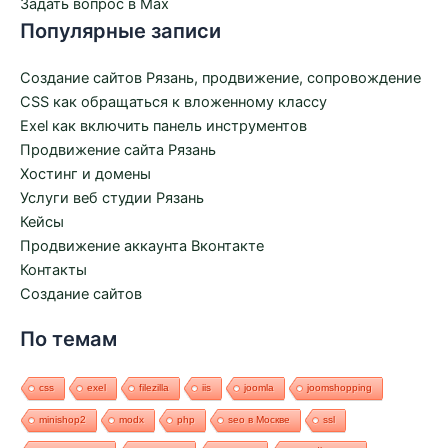
Задать вопрос в Max
Популярные записи
Создание сайтов Рязань, продвижение, сопровождение
CSS как обращаться к вложенному классу
Exel как включить панель инструментов
Продвижение сайта Рязань
Хостинг и домены
Услуги веб студии Рязань
Кейсы
Продвижение аккаунта Вконтакте
Контакты
Создание сайтов
По темам
css
exel
filezilla
iis
joomla
joomshopping
minishop2
modx
php
seo в Москве
ssl