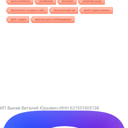
woocommerce
wordpress
Битрикс
апгрейд модх
бесплатно создать сайт
бесплатный ssl
веб-студии рязань
веб студия
версия для слабовидящих
ИП Вьюев Виталий Юрьевич ИНН 621501405136