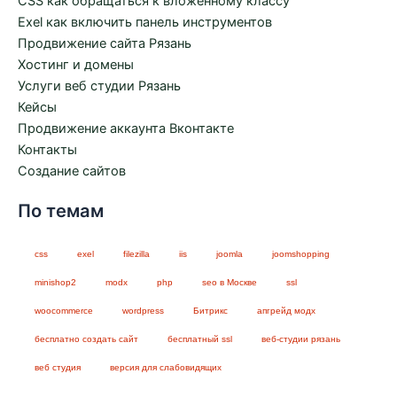
CSS как обращаться к вложенному классу
Exel как включить панель инструментов
Продвижение сайта Рязань
Хостинг и домены
Услуги веб студии Рязань
Кейсы
Продвижение аккаунта Вконтакте
Контакты
Создание сайтов
По темам
css
exel
filezilla
iis
joomla
joomshopping
minishop2
modx
php
seo в Москве
ssl
woocommerce
wordpress
Битрикс
апгрейд модх
бесплатно создать сайт
бесплатный ssl
веб-студии рязань
веб студия
версия для слабовидящих