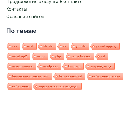
Продвижение аккаунта Вконтакте
Контакты
Создание сайтов
По темам
css
exel
filezilla
iis
joomla
joomshopping
minishop2
modx
php
seo в Москве
ssl
woocommerce
wordpress
Битрикс
апгрейд модх
бесплатно создать сайт
бесплатный ssl
веб-студии рязань
веб студия
версия для слабовидящих