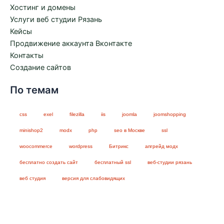
Хостинг и домены
Услуги веб студии Рязань
Кейсы
Продвижение аккаунта Вконтакте
Контакты
Создание сайтов
По темам
css
exel
filezilla
iis
joomla
joomshopping
minishop2
modx
php
seo в Москве
ssl
woocommerce
wordpress
Битрикс
апгрейд модх
бесплатно создать сайт
бесплатный ssl
веб-студии рязань
веб студия
версия для слабовидящих