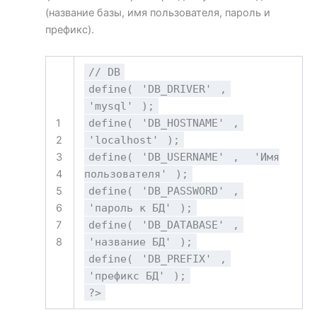
(название базы, имя пользователя, пароль и
префикс).
// DB
define(
'DB_DRIVER'
,
'mysql'
);
1
define(
'DB_HOSTNAME'
,
2
'localhost'
);
3
define(
'DB_USERNAME'
,
'Имя
4
пользователя'
);
5
define(
'DB_PASSWORD'
,
6
'пароль к БД'
);
7
define(
'DB_DATABASE'
,
8
'название БД'
);
define(
'DB_PREFIX'
,
'префикс БД'
);
?>