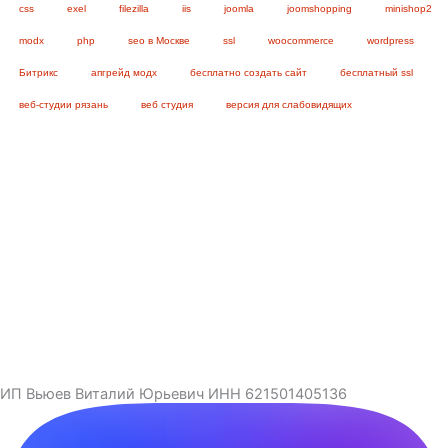
css
exel
filezilla
iis
joomla
joomshopping
minishop2
modx
php
seo в Москве
ssl
woocommerce
wordpress
Битрикс
апгрейд модх
бесплатно создать сайт
бесплатный ssl
веб-студии рязань
веб студия
версия для слабовидящих
ИП Вьюев Виталий Юрьевич ИНН 621501405136