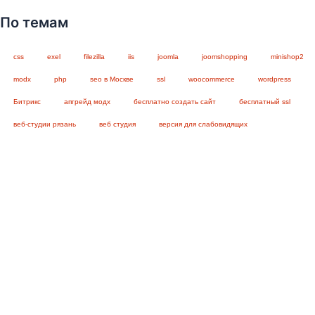
По темам
css
exel
filezilla
iis
joomla
joomshopping
minishop2
modx
php
seo в Москве
ssl
woocommerce
wordpress
Битрикс
апгрейд модх
бесплатно создать сайт
бесплатный ssl
веб-студии рязань
веб студия
версия для слабовидящих