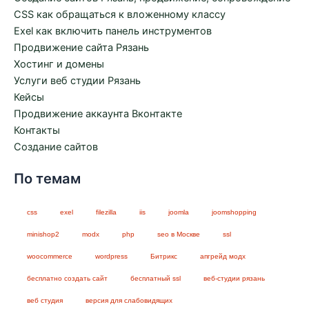
CSS как обращаться к вложенному классу
Exel как включить панель инструментов
Продвижение сайта Рязань
Хостинг и домены
Услуги веб студии Рязань
Кейсы
Продвижение аккаунта Вконтакте
Контакты
Создание сайтов
По темам
css
exel
filezilla
iis
joomla
joomshopping
minishop2
modx
php
seo в Москве
ssl
woocommerce
wordpress
Битрикс
апгрейд модх
бесплатно создать сайт
бесплатный ssl
веб-студии рязань
веб студия
версия для слабовидящих