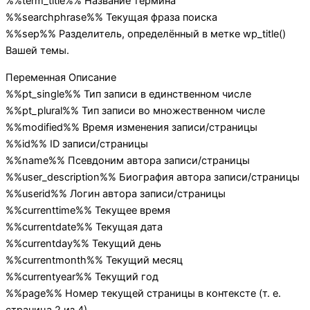
%%term_title%% Название термина
%%searchphrase%% Текущая фраза поиска
%%sep%% Разделитель, определённый в метке wp_title()
Вашей темы.
Переменная Описание
%%pt_single%% Тип записи в единственном числе
%%pt_plural%% Тип записи во множественном числе
%%modified%% Время изменения записи/страницы
%%id%% ID записи/страницы
%%name%% Псевдоним автора записи/страницы
%%user_description%% Биография автора записи/страницы
%%userid%% Логин автора записи/страницы
%%currenttime%% Текущее время
%%currentdate%% Текущая дата
%%currentday%% Текущий день
%%currentmonth%% Текущий месяц
%%currentyear%% Текущий год
%%page%% Номер текущей страницы в контексте (т. е.
страница 2 из 4)