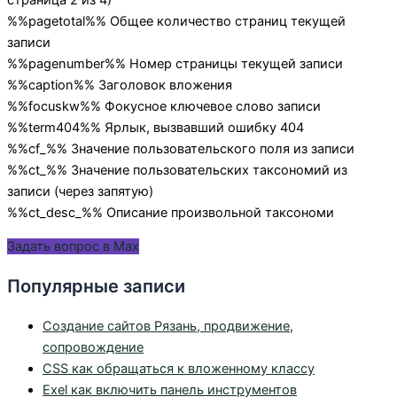
%%pagetotal%% Общее количество страниц текущей
записи
%%pagenumber%% Номер страницы текущей записи
%%caption%% Заголовок вложения
%%focuskw%% Фокусное ключевое слово записи
%%term404%% Ярлык, вызвавший ошибку 404
%%cf_
%% Значение пользовательского поля из записи
%%ct_
%% Значение пользовательских таксономий из
записи (через запятую)
%%ct_desc_
%% Описание произвольной таксономи
Задать вопрос в Max
Популярные записи
Создание сайтов Рязань, продвижение,
сопровождение
CSS как обращаться к вложенному классу
Exel как включить панель инструментов