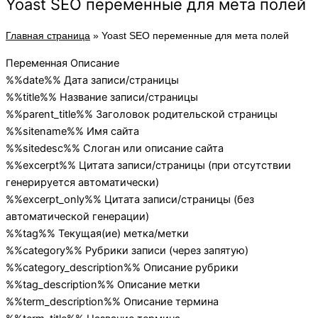
Yoast SEO переменные для мета полей
Главная страница
»
Yoast SEO переменные для мета полей
Переменная Описание
%%date%% Дата записи/страницы
%%title%% Название записи/страницы
%%parent_title%% Заголовок родительской страницы
%%sitename%% Имя сайта
%%sitedesc%% Слоган или описание сайта
%%excerpt%% Цитата записи/страницы (при отсутствии
генерируется автоматически)
%%excerpt_only%% Цитата записи/страницы (без
автоматической генерации)
%%tag%% Текущая(ие) метка/метки
%%category%% Рубрики записи (через запятую)
%%category_description%% Описание рубрики
%%tag_description%% Описание метки
%%term_description%% Описание термина