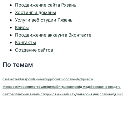
Продвижение сайта Рязань
Хостинг и домены
Услуги веб студии Рязань
Кейсы
Продвижение аккаунта Вконтакте
Контакты
Создание сайтов
По темам
css
exel
filezilla
iis
joomla
joomshopping
minishop2
modx
php
seo в
Москве
ssl
woocommerce
wordpress
Битрикс
апгрейд модх
бесплатно создать
сайт
бесплатный ssl
веб-студии рязань
веб студия
версия для слабовидящих