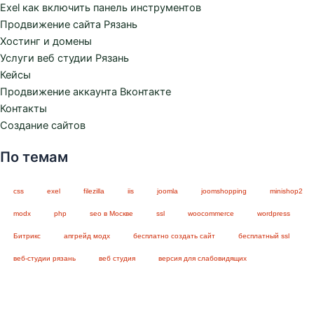
Exel как включить панель инструментов
Продвижение сайта Рязань
Хостинг и домены
Услуги веб студии Рязань
Кейсы
Продвижение аккаунта Вконтакте
Контакты
Создание сайтов
По темам
css
exel
filezilla
iis
joomla
joomshopping
minishop2
modx
php
seo в Москве
ssl
woocommerce
wordpress
Битрикс
апгрейд модх
бесплатно создать сайт
бесплатный ssl
веб-студии рязань
веб студия
версия для слабовидящих